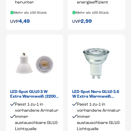
herunter
energieeffizient
Mehr als 100 Stück
Mehr als 100 Stück
4,49
2,99
UVP
UVP
LED-Spot GU10 3 W
LED-Spot Nero GU10 3.6
Extra Warmweiß (2200
W Extra Warmweiß
K) 36°
(2700 K) 36°
Passt 1-zu-1 in
Passt 1-zu-1 in
vorhandene Armatur
vorhandene Armatur
Immer
Immer
austauschbare GU10-
austauschbare GU10-
Lichtquelle
Lichtquelle