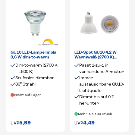
GU10 LED-Lampe Imola
LED-Spot GU10 4.2 W
3,6 W dim-to-warm
Warmweiß (2700 K)
dimmbar 36°
Dim-to-warm (2700 K
Passt 1-zu-1 in
– 1800 K)
vorhandene Armatur
Stufenlos dimmbar
Immer
36⁰ Strahl
austauschbare GU10-
Lichtquelle
Nicht auf Lager
Dimmt bis auf 0 %
herunter
Mehr als 100 Stück
5,99
4,49
UVP
UVP