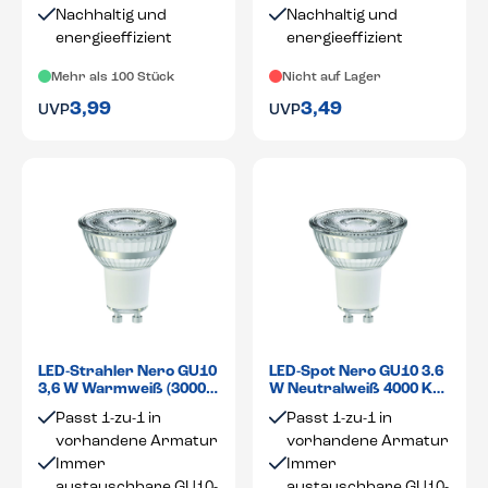
Nachhaltig und
Nachhaltig und
energieeffizient
energieeffizient
Mehr als 100 Stück
Nicht auf Lager
3,99
3,49
UVP
UVP
LED-Strahler Nero GU10
LED-Spot Nero GU10 3.6
3,6 W Warmweiß (3000
W Neutralweiß 4000 K
K) 36°
36°
Passt 1-zu-1 in
Passt 1-zu-1 in
vorhandene Armatur
vorhandene Armatur
Immer
Immer
austauschbare GU10-
austauschbare GU10-