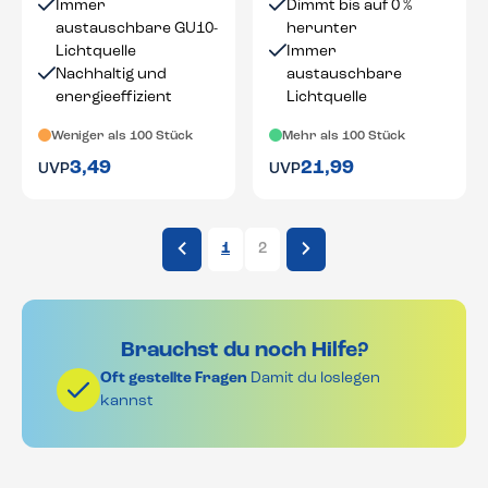
Immer
Dimmt bis auf 0 %
austauschbare GU10-
herunter
Lichtquelle
Immer
Nachhaltig und
austauschbare
energieeffizient
Lichtquelle
Weniger als 100 Stück
Mehr als 100 Stück
3,49
21,99
UVP
UVP
1
2
Brauchst du noch Hilfe?
Oft gestellte Fragen
Damit du loslegen
kannst