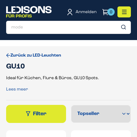
inhalt springen
Anmelden
0
Zurück zu LED-Leuchten
GU10
Ideal für Küchen, Flure & Büros, GU10 Spots.
Lees meer
Filter